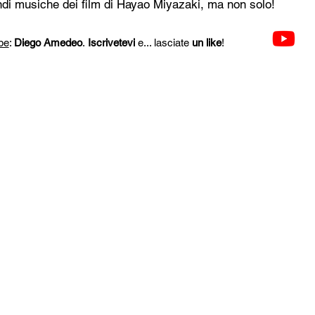
andi musiche dei film di Hayao Miyazaki, ma non solo!
be
:
Diego Amedeo
.
Iscrivetevi
e... lasciate
un
like
!